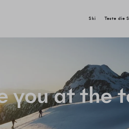
Ski
Teste die S
e you at the t