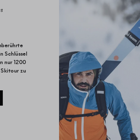
rg
nberührte
in Schlüssel
on nur 1200
Skitour zu
!