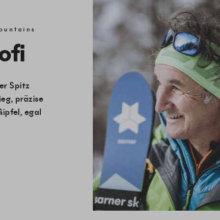
Mountains
ofi
er Spitz
ieg, präzise
Gipfel, egal