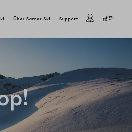
Cart
Log in
ki
Über Sarner Ski
Support
op!