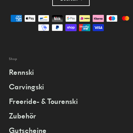
Sprache
Shop
Rennski
Carvingski
Freeride- & Tourenski
Zubehör
Gutscheine