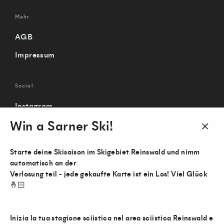
Mehr
AGB
Impressum
Social
Instagram
Win a Sarner Ski!
Facebook
Schli
YouTube
(Esc)
Starte deine Skisaison im Skigebiet Reinswald und nimm
automatisch an der
Verlosung teil - jede gekaufte Karte ist ein Los! Viel Glück
🤞🏻
Inizia la tua stagione sciistica nel area sciistica Reinswald e
Sarner Ski vereinfachte GmbH • Roher Leiten 12 • 39058