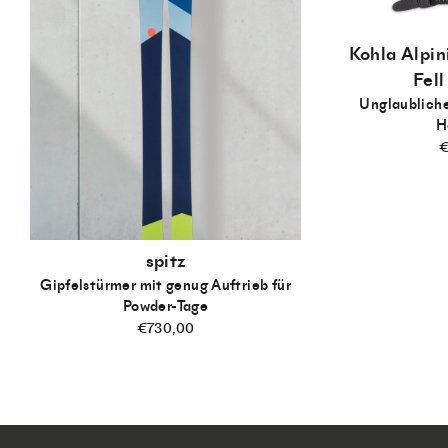
Kohla Alpi
Fell
Unglaubliche
H
€
spitz
Gipfelstürmer mit genug Auftrieb für
Powder-Tage
€730,00